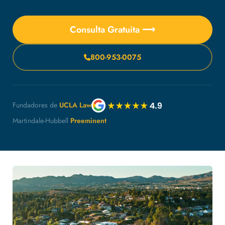
Consulta Gratuita ⟶
800-953-0075
Fundadores de
UCLA Law
Martindale-Hubbell
Preeminent