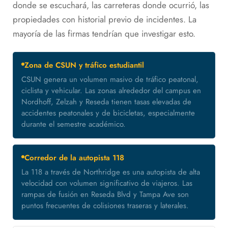
donde se escuchará, las carreteras donde ocurrió, las
propiedades con historial previo de incidentes. La
mayoría de las firmas tendrían que investigar esto.
Zona de CSUN y tráfico estudiantil
CSUN genera un volumen masivo de tráfico peatonal,
ciclista y vehicular. Las zonas alrededor del campus en
Nordhoff, Zelzah y Reseda tienen tasas elevadas de
accidentes peatonales y de bicicletas, especialmente
durante el semestre académico.
Corredor de la autopista 118
La 118 a través de Northridge es una autopista de alta
velocidad con volumen significativo de viajeros. Las
rampas de fusión en Reseda Blvd y Tampa Ave son
puntos frecuentes de colisiones traseras y laterales.