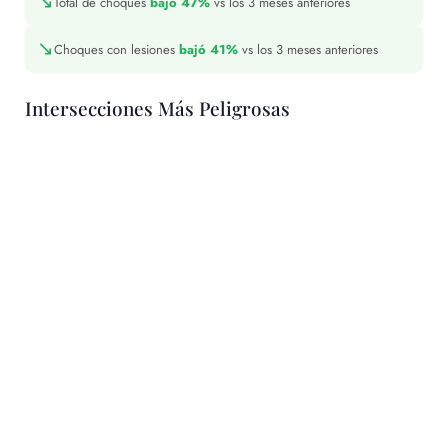
↘
Total de choques
bajó 47%
vs los 3 meses anteriores
↘
Choques con lesiones
bajó 41%
vs los 3 meses anteriores
Intersecciones Más Peligrosas
1 fatal